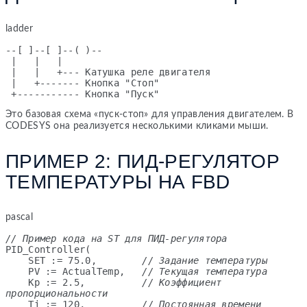
ladder
--[ ]--[ ]--( )--

 |   |   |

 |   |   +--- Катушка реле двигателя

 |   +------- Кнопка "Стоп"

 +----------- Кнопка "Пуск"
Это базовая схема «пуск-стоп» для управления двигателем. В
CODESYS она реализуется несколькими кликами мыши.
ПРИМЕР 2: ПИД-РЕГУЛЯТОР
ТЕМПЕРАТУРЫ НА FBD
pascal
// Пример кода на ST для ПИД-регулятора
PID_Controller(

    SET := 75.0,        
// Задание температуры
    PV := ActualTemp,   
// Текущая температура
    Kp := 2.5,          
// Коэффициент 
пропорциональности
    Ti := 120,          
// Постоянная времени 